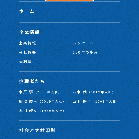
ホーム
企業情報
企業情報
メッセージ
会社概要
100年の歩み
福利厚生
挑戦者たち
木原 駆
八木 茜
（2018年入社）
（2019年入社）
藤澤 慶汰
山下 裕子
（2019年入社）
（2009年入社）
黒川 紀文
（1986年入社）
社会と大村印刷